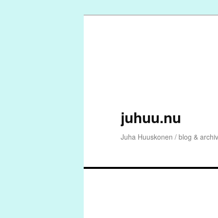
Skip
to
primary
content
juhuu.nu
Juha Huuskonen / blog & archi
Main
menu