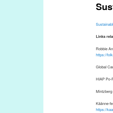
Sus
Sustainabl
Links rela
Robbie And
https://fo
Global Ca
HIAP Po-F
Mintzberg 
Käänne-fes
https://ka