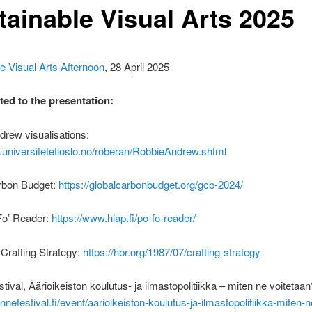
tainable Visual Arts 2025
e Visual Arts Afternoon
, 28 April 2025
ted to the presentation:
rew visualisations:
lk.universitetetioslo.no/roberan/RobbieAndrew.shtml
rbon Budget:
https://globalcarbonbudget.org/gcb-2024/
o’ Reader:
https://www.hiap.fi/po-fo-reader/
Crafting Strategy:
https://hbr.org/1987/07/crafting-strategy
tival, Äärioikeiston koulutus- ja ilmastopolitiikka – miten ne voitetaan
annefestival.fi/event/aarioikeiston-koulutus-ja-ilmastopolitiikka-miten-n